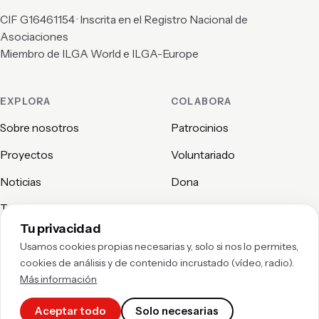
CIF G16461154 · Inscrita en el Registro Nacional de
Asociaciones
Miembro de ILGA World e ILGA-Europe
EXPLORA
COLABORA
Sobre nosotros
Patrocinios
Proyectos
Voluntariado
Noticias
Dona
Transparencia
Contacto
Tu privacidad
Usamos cookies propias necesarias y, solo si nos lo permites,
CONTACTO
cookies de análisis y de contenido incrustado (vídeo, radio).
Calle de Granada, 10
Más información
28007 Madrid, España
Escríbenos
Aceptar todo
Solo necesarias